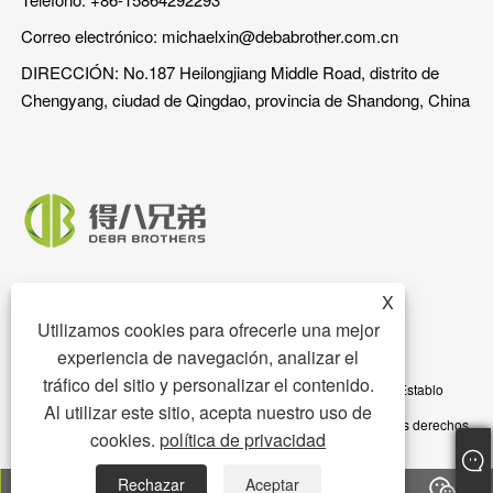
Correo electrónico:
michaelxin@debabrother.com.cn
DIRECCIÓN: No.187 Heilongjiang Middle Road, distrito de
Chengyang, ciudad de Qingdao, provincia de Shandong, China
X
Utilizamos cookies para ofrecerle una mejor
experiencia de navegación, analizar el
tráfico del sitio y personalizar el contenido.
Copyright © 2023 Qingdao DEBA Brother Machinery Co., Ltd. - Establo
Al utilizar este sitio, acepta nuestro uso de
para cerdos, piso para cerdos, comedero para cerdos - Todos los derechos
cookies.
política de privacidad
reservados
Rechazar
Aceptar