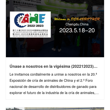
Únase a nosotros en la vigésima (202212023)
China Animal Husbandry Expo - Descubra
Le invitamos cordialmente a unirse a nosotros en la 20.ª
equipos de vanguardia y servicios profesionales
Exposición de cría de animales de China y el 2.º Foro
nacional de desarrollo de distribuidores de ganado para
explorar el futuro de la industria de la cría de animales,
aprender sobre equipos y servicios profesionales de
última generación, y o......