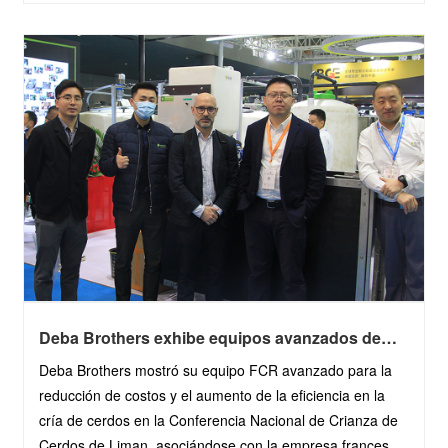
de conservación aseguran el bienes......
Deba Brothers exhibe equipos avanzados de
FCR en la Conferencia Nacional de Porcicultura
Deba Brothers mostró su equipo FCR avanzado para la
de Liman
reducción de costos y el aumento de la eficiencia en la
cría de cerdos en la Conferencia Nacional de Crianza de
Cerdos de Liman, asociándose con la empresa francesa