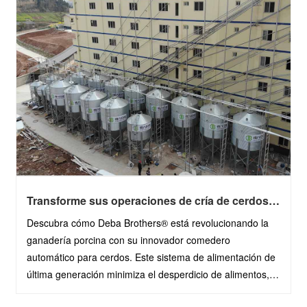
Transforme sus operaciones de cría de cerdos
con el comedero automático para cerdos Deba
Descubra cómo Deba Brothers® está revolucionando la
Brothers®
ganadería porcina con su innovador comedero
automático para cerdos. Este sistema de alimentación de
última generación minimiza el desperdicio de alimentos,
reduce los costos de mano de obra y mejora la