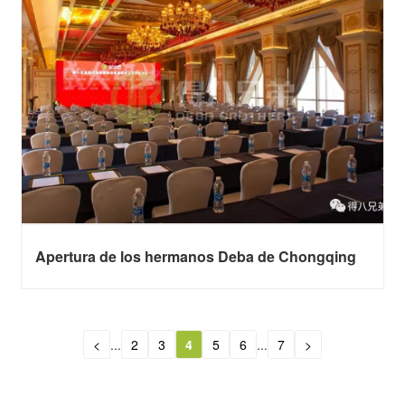
Apertura de los hermanos Deba de Chongqing
<
...
2
3
4
5
6
...
7
>