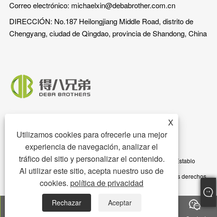
Correo electrónico:
michaelxin@debabrother.com.cn
DIRECCIÓN: No.187 Heilongjiang Middle Road, distrito de
Chengyang, ciudad de Qingdao, provincia de Shandong, China
X
Utilizamos cookies para ofrecerle una mejor
experiencia de navegación, analizar el
tráfico del sitio y personalizar el contenido.
Copyright © 2023 Qingdao DEBA Brother Machinery Co., Ltd. - Establo
Al utilizar este sitio, acepta nuestro uso de
para cerdos, piso para cerdos, comedero para cerdos - Todos los derechos
cookies.
política de privacidad
reservados
Rechazar
Aceptar
Links
Sitemap
RSS
XML
política de privacidad