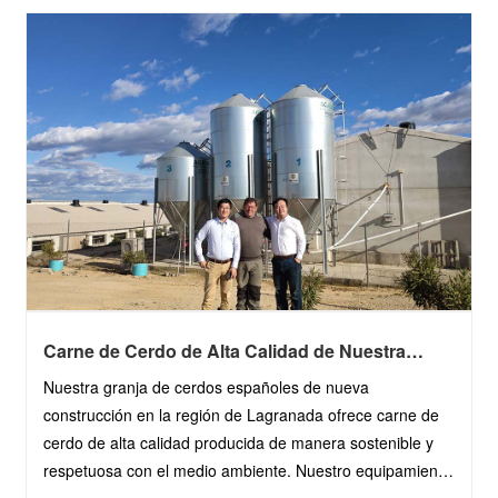
administración general de la granja, lo que ll......
Carne de Cerdo de Alta Calidad de Nuestra
Granja Sostenible de Porcino Español en la
Nuestra granja de cerdos españoles de nueva
Comarca de Lagranada
construcción en la región de Lagranada ofrece carne de
cerdo de alta calidad producida de manera sostenible y
respetuosa con el medio ambiente. Nuestro equipamiento
de última generación, corrales de corral, lechos y boxes