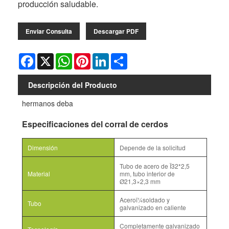
producción saludable.
Enviar Consulta
Descargar PDF
Facebook
X
WhatsApp
Pinterest
LinkedIn
Share
Descripción del Producto
hermanos deba
Especificaciones del corral de cerdos
Dimensión
Depende de la solicitud
Tubo de acero de Ï32*2,5
Material
mm, tubo interior de
Ø21,3×2,3 mm
Aceroï¼soldado y
Tubo
galvanizado en caliente
Completamente galvanizado