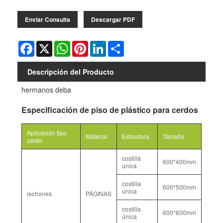
Enviar Consulta
Descargar PDF
Facebook
X
WhatsApp
Pinterest
LinkedIn
Share
Descripción del Producto
hermanos deba
Especificación de piso de plástico para cerdos
Aplicación tipo
Material
Estructura
Tamaño
cerdo
costilla
600*400mm
única
costilla
600*500mm
única
lechones
PÁGINAS
costilla
600*600mm
única