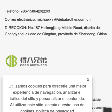
Teléfono: +86-15864292293
Correo electrónico:
michaelxin@debabrother.com.cn
DIRECCIÓN: No.187 Heilongjiang Middle Road, distrito de
Chengyang, ciudad de Qingdao, provincia de Shandong, China
X
Utilizamos cookies para ofrecerle una mejor
experiencia de navegación, analizar el
tráfico del sitio y personalizar el contenido.
Copyright © 2023 Qingdao DEBA Brother Machinery Co., Ltd. - Establo
Al utilizar este sitio, acepta nuestro uso de
para cerdos, piso para cerdos, comedero para cerdos - Todos los derechos
cookies.
política de privacidad