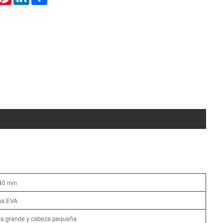
40 mm
ma EVA
a grande y cabeza pequeña