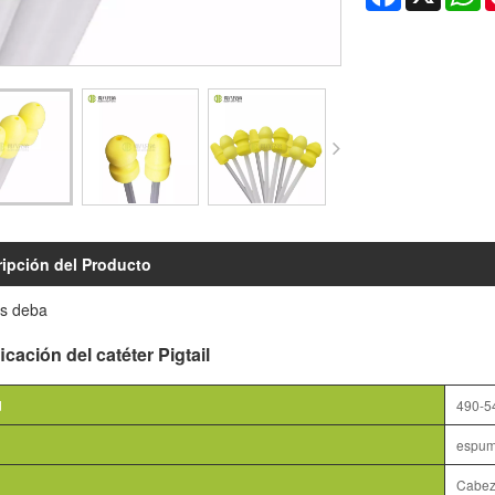
ipción del Producto
s deba
icación del catéter Pigtail
d
490-5
espu
Cabez