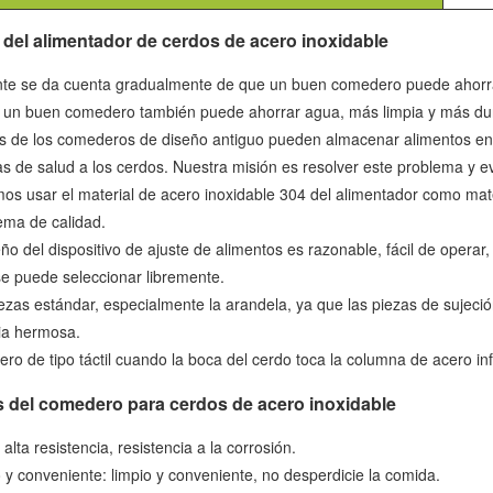
 del alimentador de cerdos de acero inoxidable
nte se da cuenta gradualmente de que un buen comedero puede ahorrar
un buen comedero también puede ahorrar agua, más limpia y más du
s de los comederos de diseño antiguo pueden almacenar alimentos en 
s de salud a los cerdos. Nuestra misión es resolver este problema y evi
os usar el material de acero inoxidable 304 del alimentador como mat
ema de calidad.
eño del dispositivo de ajuste de alimentos es razonable, fácil de oper
 se puede seleccionar libremente.
iezas estándar, especialmente la arandela, ya que las piezas de sujeci
ia hermosa.
ro de tipo táctil cuando la boca del cerdo toca la columna de acero inf
s del comedero para cerdos de acero inoxidable
 alta resistencia, resistencia a la corrosión.
o y conveniente: limpio y conveniente, no desperdicie la comida.