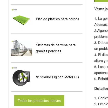
Ventaja
1. La ge
Piso de plástico para cerdos
Además, 
2.Alguno
problema
3. Debem
Sistemas de barrena para
un probl
granjas porcinas
4. El dis
altura y
5. Las p
aparienc
Ventilador Pig con Motor EC
6. Bebede
Detalle
1. Doble:
Todos los productos nuevos
2. Limpi