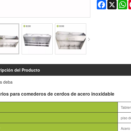
Facebook
X
W
ipción del Producto
s deba
rios para comederos de cerdos de acero inoxidable
Tabler
piso d
r
Acero 