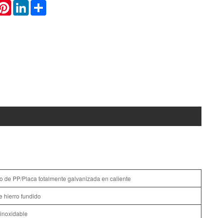
hatsApp
Pinterest
LinkedIn
Share
o de PP/Placa totalmente galvanizada en caliente
e hierro fundido
inoxidable