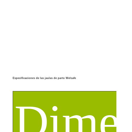
Esto beneficia no solo a los animales, sino también a los agricultores, su economía y
Especificaciones de las jaulas de parto Welsafe
Dimen
el medio ambiente.