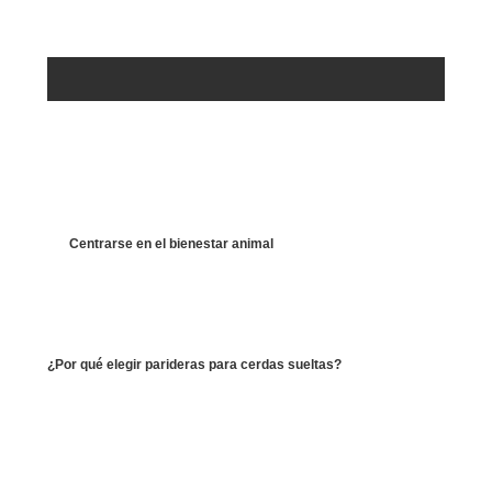
Centrarse en el bienestar animal
¿Por qué elegir parideras para cerdas sueltas?
A medida que la cría de cerdos continúa desarrollándose, se ha vuelto esencial