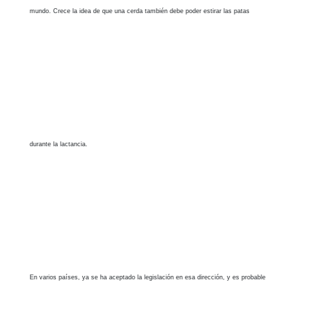
mundo. Crece la idea de que una cerda también debe poder estirar las patas
Dar a las cerdas más espacio para moverse y expresar un comportamiento natural las
durante la lactancia.
En varios países, ya se ha aceptado la legislación en esa dirección, y es probable
hace menos propensas a desarrollar problemas físicos y de comportamiento. Significa