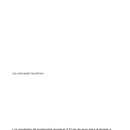
Los principales beneficios:
Los resultados de producción muestran 0,5-1 kg de peso extra al destete y