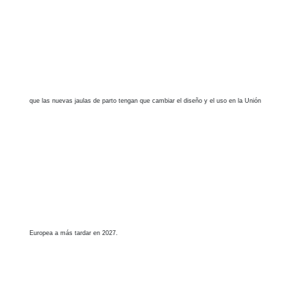
que las nuevas jaulas de parto tengan que cambiar el diseño y el uso en la Unión
reducir la necesidad de intervención médica y aumentar la salud general de la manada.
Europea a más tardar en 2027.
En cuanto a los humanos, la actividad física es buena para la cerda. Cuando la cerda