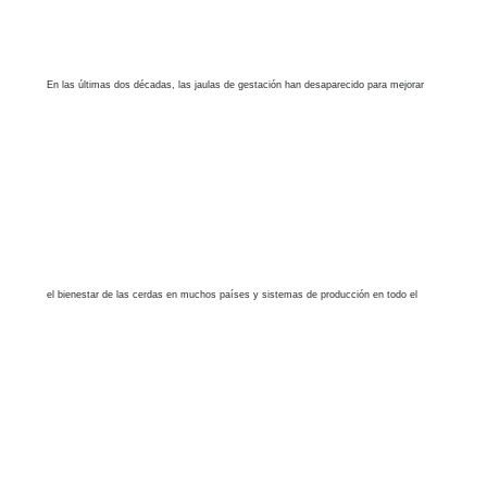
En las últimas dos décadas, las jaulas de gestación han desaparecido para mejorar
priorizar el bienestar de los animales. Un aspecto clave es garantizar que las cerdas y
el bienestar de las cerdas en muchos países y sistemas de producción en todo el
sus lechones tengan un entorno seguro y cómodo durante el parto.