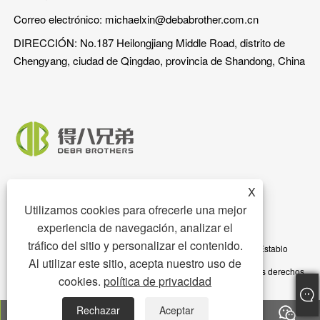
Correo electrónico:
michaelxin@debabrother.com.cn
DIRECCIÓN: No.187 Heilongjiang Middle Road, distrito de
Chengyang, ciudad de Qingdao, provincia de Shandong, China
X
Utilizamos cookies para ofrecerle una mejor
experiencia de navegación, analizar el
tráfico del sitio y personalizar el contenido.
Copyright © 2023 Qingdao DEBA Brother Machinery Co., Ltd. - Establo
Al utilizar este sitio, acepta nuestro uso de
para cerdos, piso para cerdos, comedero para cerdos - Todos los derechos
cookies.
política de privacidad
reservados
Rechazar
Aceptar