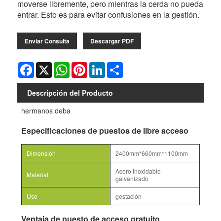
moverse libremente, pero mientras la cerda no pueda
entrar. Esto es para evitar confusiones en la gestión.
Enviar Consulta
Descargar PDF
Facebook
X
WhatsApp
Pinterest
LinkedIn
Share
Descripción del Producto
hermanos deba
Especificaciones de puestos de libre acceso
Dimensión
2400mm*660mm*1100mm
Acero inoxidable
Material
galvanizado
Uso
gestación
Ventaja de puesto de acceso gratuito