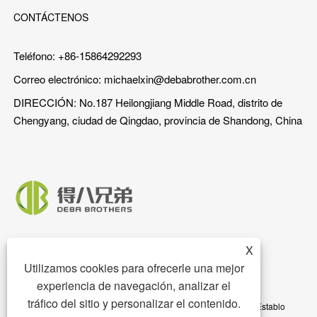
CONTÁCTENOS
Teléfono: +86-15864292293
Correo electrónico:
michaelxin@debabrother.com.cn
DIRECCIÓN: No.187 Heilongjiang Middle Road, distrito de
Chengyang, ciudad de Qingdao, provincia de Shandong, China
X
Utilizamos cookies para ofrecerle una mejor
experiencia de navegación, analizar el
tráfico del sitio y personalizar el contenido.
Copyright © 2023 Qingdao DEBA Brother Machinery Co., Ltd. - Establo